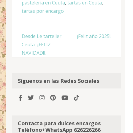
pasteleria en Ceuta
,
tartas en Ceuta
,
tartas por encargo
Navegación
Desde Le tartelier
¡Feliz año 2025!.
de
Ceuta. ¡¡FELIZ
entradas
NAVIDAD!!.
Síguenos en las Redes Sociales
Contacta para dulces encargos
Teléfono+WhatsApp 626226266