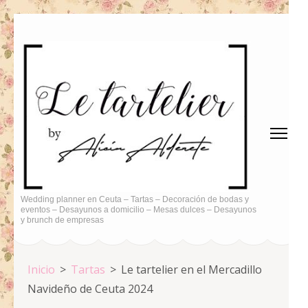
Saltar
al
contenido
(presiona
la
tecla
Intro)
Wedding planner en Ceuta – Tartas – Decoración de bodas y
eventos – Desayunos a domicilio – Mesas dulces – Desayunos
y brunch de empresas
Inicio
>
Tartas
>
Le tartelier en el Mercadillo
Navideño de Ceuta 2024