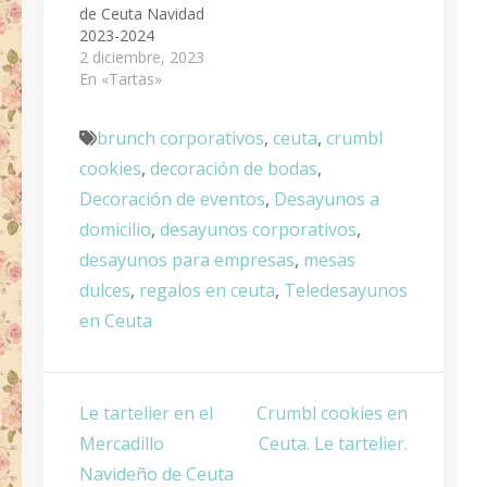
de Ceuta Navidad
2023-2024
2 diciembre, 2023
En «Tartas»
brunch corporativos
,
ceuta
,
crumbl
cookies
,
decoración de bodas
,
Decoración de eventos
,
Desayunos a
domicilio
,
desayunos corporativos
,
desayunos para empresas
,
mesas
dulces
,
regalos en ceuta
,
Teledesayunos
en Ceuta
Navegación
Le tartelier en el
Crumbl cookies en
de
Mercadillo
Ceuta. Le tartelier.
entradas
Navideño de Ceuta