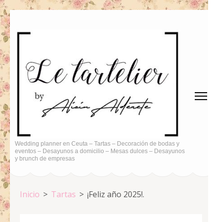
Saltar
al
contenido
(presiona
la
tecla
Intro)
Wedding planner en Ceuta – Tartas – Decoración de bodas y
eventos – Desayunos a domicilio – Mesas dulces – Desayunos
y brunch de empresas
Inicio
>
Tartas
>
¡Feliz año 2025!.