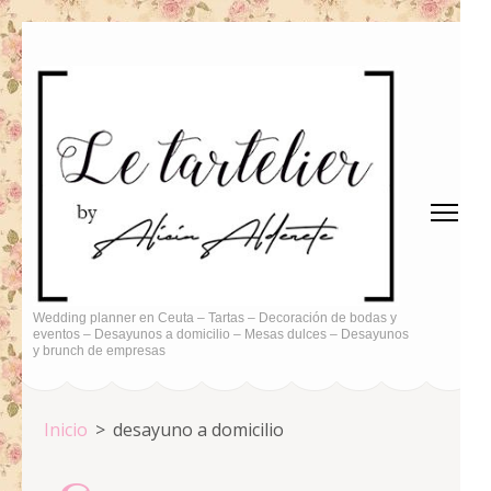
Saltar
al
contenido
(presiona
la
tecla
Intro)
Wedding planner en Ceuta – Tartas – Decoración de bodas y
eventos – Desayunos a domicilio – Mesas dulces – Desayunos
y brunch de empresas
Inicio
>
desayuno a domicilio