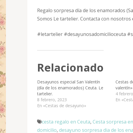
Regalo sorpresa día de los enamorados (Sa
Somos Le tartelier. Contacta con nosotro
#letartelier #desayunosadomicilioceuta #
Relacionado
Desayunos especial San Valentín
Cestas d
(día de los enamorados) Ceuta. Le
valentín»
tartelier.
4 febrer
8 febrero, 2023
En «Cest
En «Cestas de desayuno»
cesta regalo en Ceuta
,
Cesta sorpresa e
domicilio
,
desayuno sorpresa dia de los e