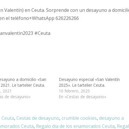
n Valentín) en Ceuta. Sorprende con un desayuno a domicili
s en el teléfono+WhatsApp 626226266
sanvalentin2023 #Ceuta
esayuno a domicilio «San
Desayuno especial «San Valentín
 2021. Le tartelier Ceuta.
2025». Le tartelier Ceuta.
o, 2021
10 febrero, 2025
as de desayuno»
En «Cestas de desayuno»
n Ceuta
,
Cestas de desayuno
,
crumble cookies
,
desayuno a
namorados Ceuta
,
Regalo dia de los enamorados Ceuta
,
Rega