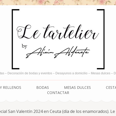
tas – Decoración de bodas y eventos – Desayunos a domicilio – Mesas dulces –
Y RELLENOS
BODAS
MESAS DULCES
CEST
CONTACTAR
al San Valentín 2024 en Ceuta (día de los enamorados). Le t