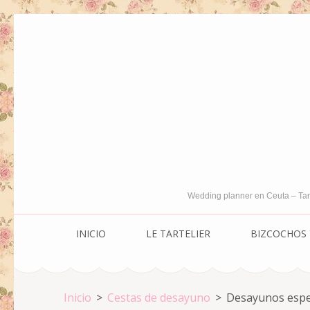
Saltar
al
contenido
(presiona
la
tecla
Intro)
Wedding planner en Ceuta – Tar
INICIO
LE TARTELIER
BIZCOCHOS 
Inicio
>
Cestas de desayuno
>
Desayunos especi