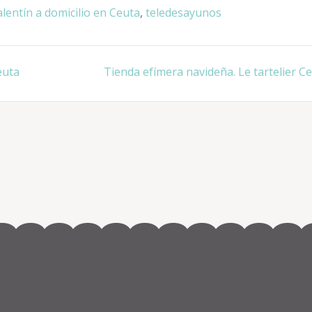
lentín a domicilio en Ceuta
,
teledesayunos
euta
Tienda efímera navideña. Le tartelier Ce