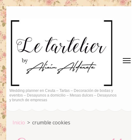
Saltar
al
contenido
(presiona
la
tecla
Intro)
Wedding planner en Ceuta – Tartas – Decoración de bodas y
eventos – Desayunos a domicilio – Mesas dulces – Desayunos
y brunch de empresas
Inicio
>
crumble cookies