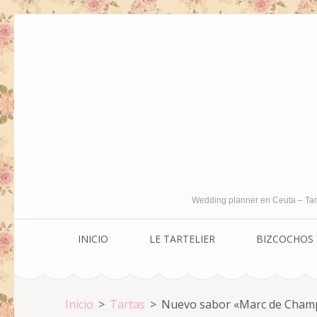
Saltar
al
contenido
(presiona
la
tecla
Intro)
Wedding planner en Ceuta – Tar
INICIO
LE TARTELIER
BIZCOCHOS 
Inicio
>
Tartas
>
Nuevo sabor «Marc de Champa