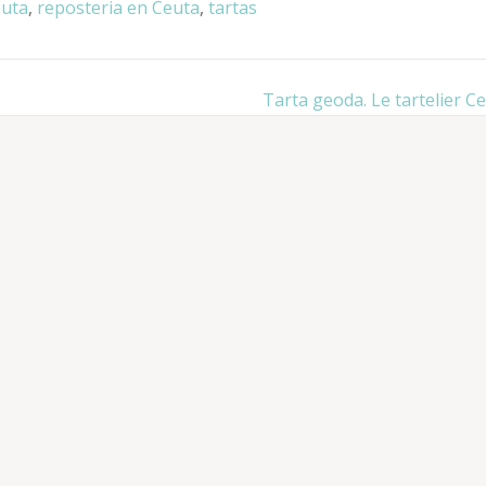
euta
,
reposteria en Ceuta
,
tartas
Tarta geoda. Le tartelier Ce