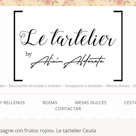
tas – Decoración de bodas y eventos – Desayunos a domicilio – Mesas dulces –
Y RELLENOS
BODAS
MESAS DULCES
CEST
CONTACTAR
gne con frutos rojos». Le tartelier Ceuta