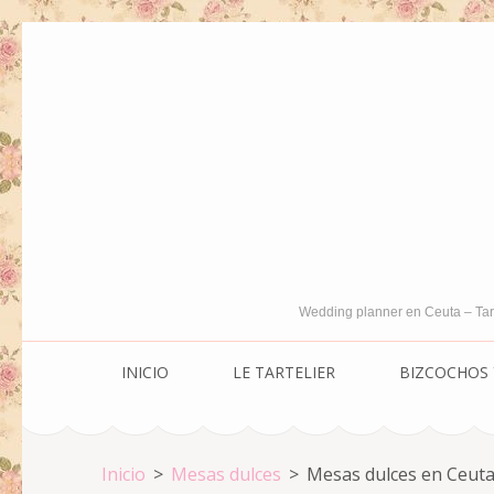
Saltar
al
contenido
(presiona
la
tecla
Intro)
Wedding planner en Ceuta – Tar
INICIO
LE TARTELIER
BIZCOCHOS 
Inicio
>
Mesas dulces
>
Mesas dulces en Ceuta 