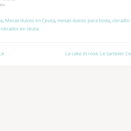
as»
ta
,
Mesas dulces en Ceuta
,
mesas dulces para boda
,
obrador
,
obrador en ceuta
Le
La cake in rose. Le tartelier Ce