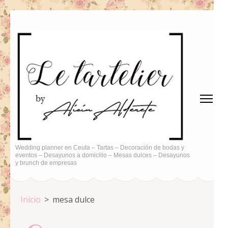
Saltar
al
contenido
(presiona
la
tecla
Intro)
Wedding planner en Ceuta – Tartas – Decoración de bodas y
eventos – Desayunos a domicilio – Mesas dulces – Desayunos
y brunch de empresas
Inicio
>
mesa dulce