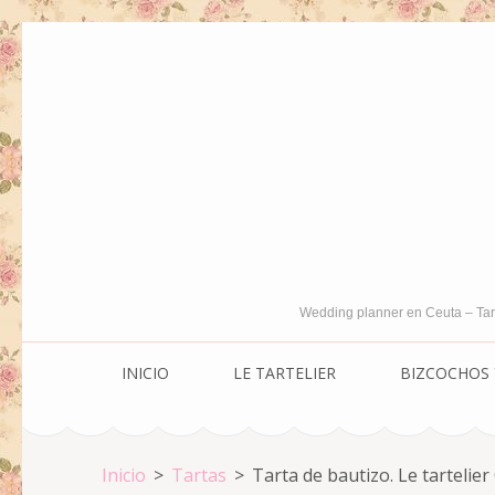
Saltar
al
contenido
(presiona
la
tecla
Intro)
Wedding planner en Ceuta – Tar
INICIO
LE TARTELIER
BIZCOCHOS 
Inicio
>
Tartas
>
Tarta de bautizo. Le tartelier