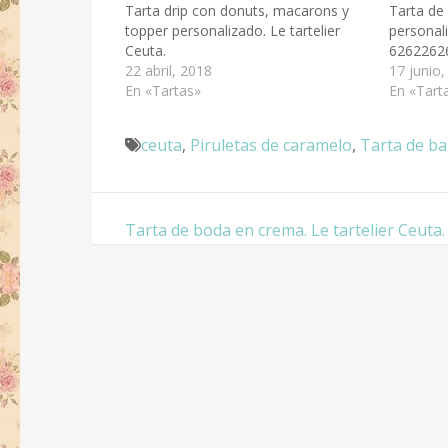
Tarta drip con donuts, macarons y
Tarta de
topper personalizado. Le tartelier
personali
Ceuta.
6262262
22 abril, 2018
17 junio,
En «Tartas»
En «Tart
ceuta
,
Piruletas de caramelo
,
Tarta de ba
Navegación
Tarta de boda en crema. Le tartelier Ceuta.
de
entradas