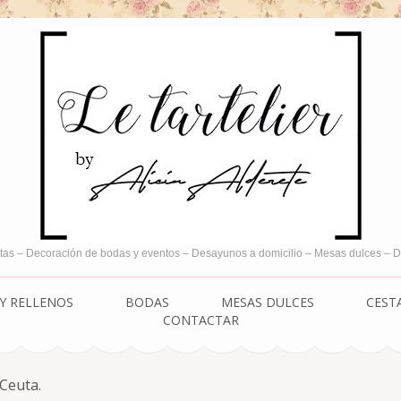
tas – Decoración de bodas y eventos – Desayunos a domicilio – Mesas dulces –
Y RELLENOS
BODAS
MESAS DULCES
CEST
CONTACTAR
 Ceuta.