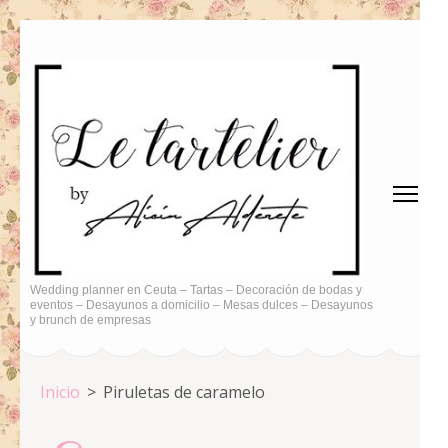
Saltar
al
contenido
(presiona
la
tecla
Intro)
Wedding planner en Ceuta – Tartas – Decoración de bodas y
eventos – Desayunos a domicilio – Mesas dulces – Desayunos
y brunch de empresas
Inicio
>
Piruletas de caramelo