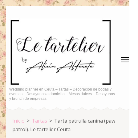
Saltar
al
contenido
(presiona
la
tecla
Intro)
Wedding planner en Ceuta – Tartas – Decoración de bodas y
eventos – Desayunos a domicilio – Mesas dulces – Desayunos
y brunch de empresas
Inicio
>
Tartas
>
Tarta patrulla canina (paw
patrol). Le tartelier Ceuta