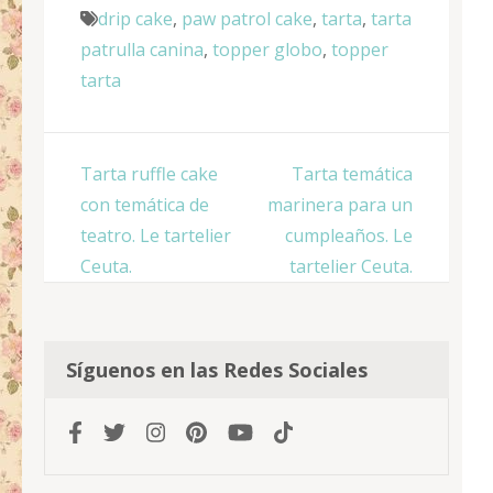
drip cake
,
paw patrol cake
,
tarta
,
tarta
patrulla canina
,
topper globo
,
topper
tarta
Navegación
Tarta ruffle cake
Tarta temática
de
con temática de
marinera para un
entradas
teatro. Le tartelier
cumpleaños. Le
Ceuta.
tartelier Ceuta.
Síguenos en las Redes Sociales