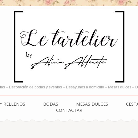
tas – Decoración de bodas y eventos – Desayunos a domicilio – Mesas dulces –
Y RELLENOS
BODAS
MESAS DULCES
CEST
CONTACTAR