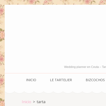
Saltar
al
contenido
(presiona
la
tecla
Intro)
Wedding planner en Ceuta – Tar
INICIO
LE TARTELIER
BIZCOCHOS 
Inicio
>
tarta