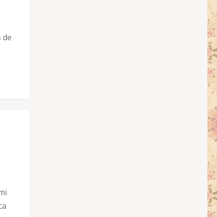
s de
mi
ca