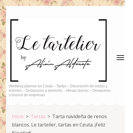
Saltar
al
contenido
(presiona
la
tecla
Intro)
Wedding planner en Ceuta – Tartas – Decoración de bodas y
eventos – Desayunos a domicilio – Mesas dulces – Desayunos
y brunch de empresas
Inicio
>
Tartas
>
Tarta navideña de renos
blancos. Le tartelier, tartas en Ceuta. ¡Feliz