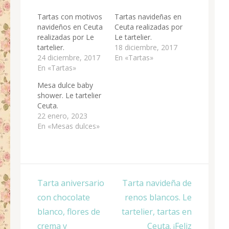
Tartas con motivos
Tartas navideñas en
navideños en Ceuta
Ceuta realizadas por
realizadas por Le
Le tartelier.
tartelier.
18 diciembre, 2017
24 diciembre, 2017
En «Tartas»
En «Tartas»
Mesa dulce baby
shower. Le tartelier
Ceuta.
22 enero, 2023
En «Mesas dulces»
Navegación
Tarta aniversario
Tarta navideña de
de
con chocolate
renos blancos. Le
entradas
blanco, flores de
tartelier, tartas en
crema y
Ceuta. ¡Feliz