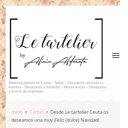
Saltar
al
contenido
(presiona
la
tecla
Intro)
Wedding planner en Ceuta – Tartas – Decoración de bodas y
eventos – Desayunos a domicilio – Mesas dulces – Desayunos
y brunch de empresas
Inicio
>
Tartas
>
Desde Le tartelier Ceuta os
deseamos una muy ¡Feliz (dulce) Navidad!.