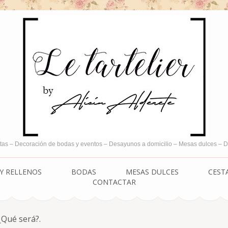
tas – Decoración de bodas y eventos – Desayunos a domicilio – Mesas dulces –
Y RELLENOS
BODAS
MESAS DULCES
CEST
CONTACTAR
¿Qué será?.