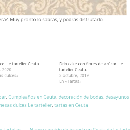
erá?. Muy pronto lo sabrás, y podrás disfrutarlo.
e. Le tartelier Ceuta.
Drip cake con flores de azúcar. Le
, 2020
tartelier Ceuta.
s dulces»
3 octubre, 2019
En «Tartas»
bar
,
Cumpleaños en Ceuta
,
decoración de bodas
,
desayunos
mesas dulces Le tartelier
,
tartas en Ceuta
 tartelier
Nuevo servicio de brunch en Ceuta de Le tartel