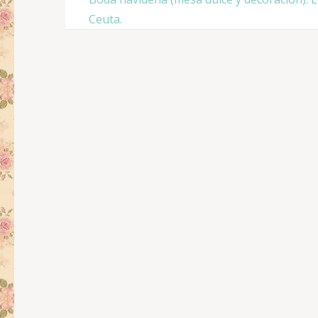
de
Ceuta.
entradas