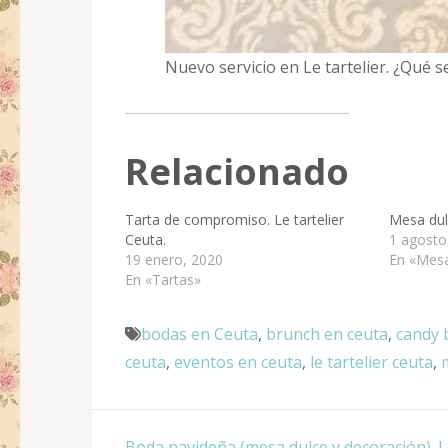
Nuevo servicio en Le tartelier. ¿Qué s
Relacionado
Tarta de compromiso. Le tartelier
Mesa dulc
Ceuta.
1 agosto
19 enero, 2020
En «Mesa
En «Tartas»
bodas en Ceuta
,
brunch en ceuta
,
candy 
ceuta
,
eventos en ceuta
,
le tartelier ceuta
,
Navegación
Boda navideña (mesa dulce y decoración). Le