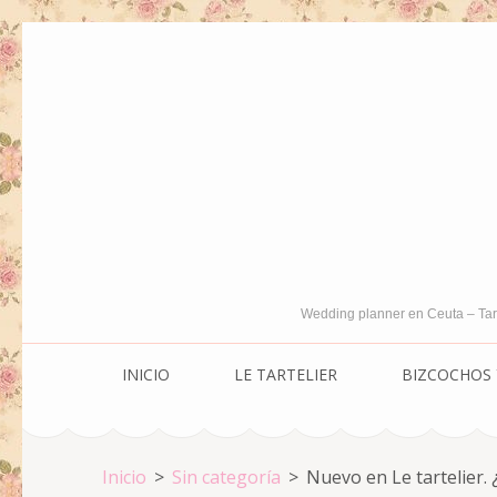
Saltar
al
contenido
(presiona
la
tecla
Intro)
Wedding planner en Ceuta – Tar
INICIO
LE TARTELIER
BIZCOCHOS 
Inicio
>
Sin categoría
>
Nuevo en Le tartelier. 