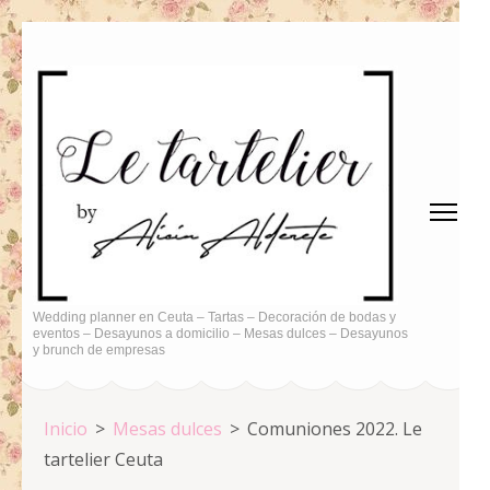
Saltar
al
contenido
(presiona
la
tecla
Intro)
Wedding planner en Ceuta – Tartas – Decoración de bodas y
eventos – Desayunos a domicilio – Mesas dulces – Desayunos
y brunch de empresas
Inicio
>
Mesas dulces
>
Comuniones 2022. Le
tartelier Ceuta