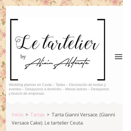
Saltar
al
contenido
(presiona
la
tecla
Intro)
Wedding planner en Ceuta – Tartas – Decoración de bodas y
eventos – Desayunos a domicilio – Mesas dulces – Desayunos
y brunch de empresas
Inicio
>
Tartas
>
Tarta Gianni Versace. (Gianni
Versace Cake). Le tartelier Ceuta.