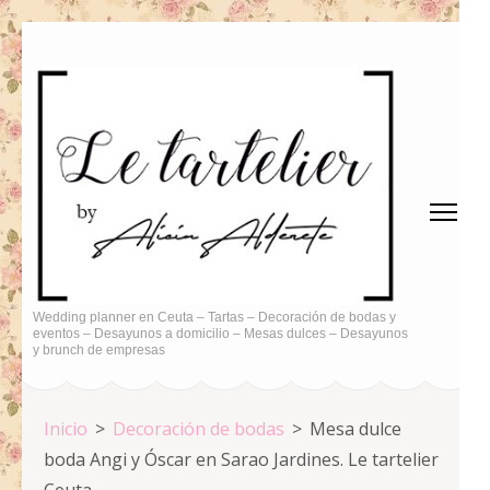
Saltar
al
contenido
(presiona
la
tecla
Intro)
Wedding planner en Ceuta – Tartas – Decoración de bodas y
eventos – Desayunos a domicilio – Mesas dulces – Desayunos
y brunch de empresas
Inicio
>
Decoración de bodas
>
Mesa dulce
boda Angi y Óscar en Sarao Jardines. Le tartelier