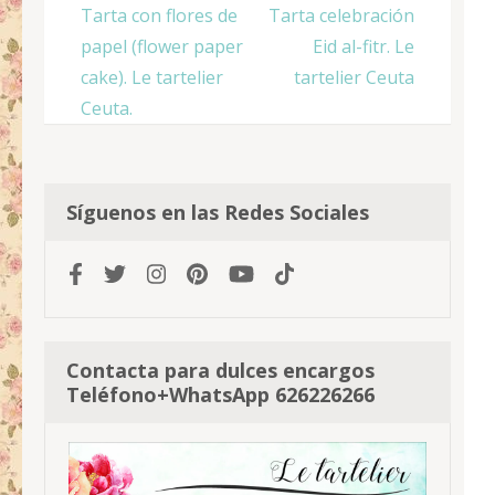
Navegación
Tarta con flores de
Tarta celebración
de
papel (flower paper
Eid al-fitr. Le
entradas
cake). Le tartelier
tartelier Ceuta
Ceuta.
Síguenos en las Redes Sociales
Contacta para dulces encargos
Teléfono+WhatsApp 626226266