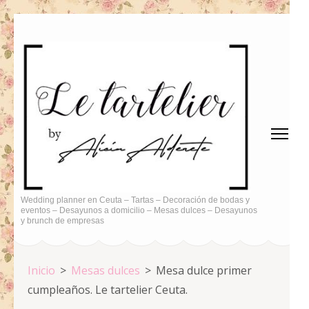
Saltar
al
contenido
(presiona
la
tecla
Intro)
Wedding planner en Ceuta – Tartas – Decoración de bodas y
eventos – Desayunos a domicilio – Mesas dulces – Desayunos
y brunch de empresas
Inicio
>
Mesas dulces
>
Mesa dulce primer
cumpleaños. Le tartelier Ceuta.