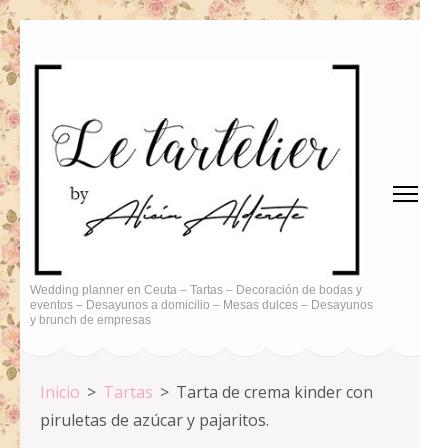
Saltar
al
contenido
(presiona
la
tecla
Intro)
Wedding planner en Ceuta – Tartas – Decoración de bodas y
eventos – Desayunos a domicilio – Mesas dulces – Desayunos
y brunch de empresas
Inicio
>
Tartas
>
Tarta de crema kinder con
piruletas de azúcar y pajaritos.