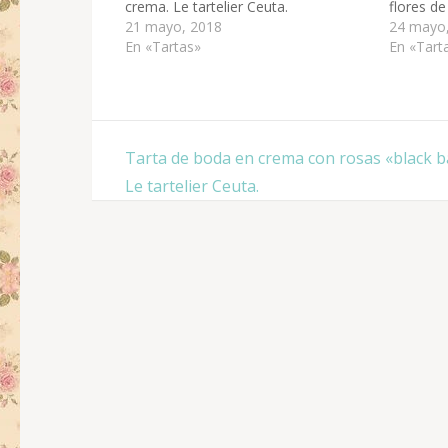
crema. Le tartelier Ceuta.
flores de
21 mayo, 2018
24 mayo
En «Tartas»
En «Tart
Navegación
Tarta de boda en crema con rosas «black b
de
Le tartelier Ceuta.
entradas