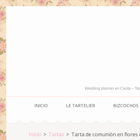
Saltar
al
contenido
(presiona
la
tecla
Intro)
Wedding planner en Ceuta – Tar
INICIO
LE TARTELIER
BIZCOCHOS 
Inicio
>
Tartas
>
Tarta de comunión en flores d