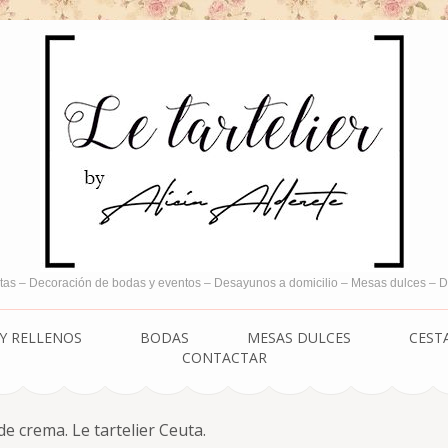
tas – Decoración de bodas y eventos – Desayunos a domicilio – Mesas dulces –
Y RELLENOS
BODAS
MESAS DULCES
CEST
CONTACTAR
e crema. Le tartelier Ceuta.