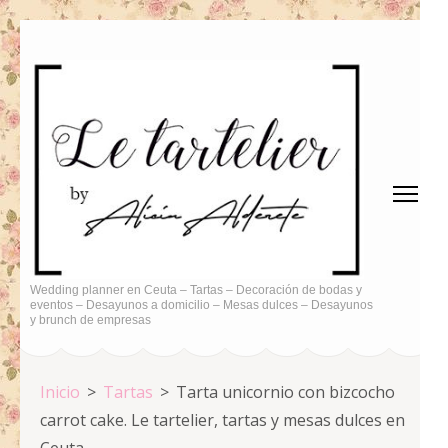
Saltar
al
contenido
(presiona
la
tecla
Intro)
Wedding planner en Ceuta – Tartas – Decoración de bodas y
eventos – Desayunos a domicilio – Mesas dulces – Desayunos
y brunch de empresas
Inicio
>
Tartas
>
Tarta unicornio con bizcocho
carrot cake. Le tartelier, tartas y mesas dulces en