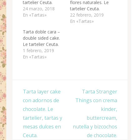
tartelier Ceuta.
flores naturales. Le
24 marzo, 2018
tartelier Ceuta.
En «Tartas»
22 febrero, 2019
En «Tartas»
Tarta doble cara –
double sided cake.
Le tartelier Ceuta.
1 febrero, 2019
En «Tartas»
Navegación
Tarta layer cake
Tarta Stranger
de
con adornos de
Things con crema
entradas
chocolate. Le
kinder,
tartelier, tartas y
buttercream,
mesas dulces en
nutella y bizcochos
Ceuta.
de chocolate.