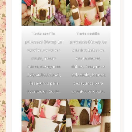
Tarta castillo
Tarta castillo
princesas Disney. Le
princesas Disney. Le
tartelier, tartas en
tartelier, tartas en
Ceuta, mesas
Ceuta, mesas
dulces, desayunos
dulces, desayunos
a domicilio, brunch,
a domicilio, brunch,
desayunos para
desayunos para
eventos en Ceuta.
eventos en Ceuta.