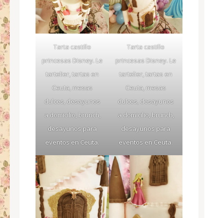
Tarta castillo
Tarta castillo
princesas Disney. Le
princesas Disney. Le
tartelier, tartas en
tartelier, tartas en
Ceuta, mesas
Ceuta, mesas
dulces, desayunos
dulces, desayunos
a domicilio, brunch,
a domicilio, brunch,
desayunos para
desayunos para
eventos en Ceuta.
eventos en Ceuta.