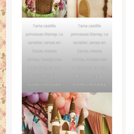
Tarta castillo
Tarta castillo
princesas Disney. Le
princesas Disney. Le
tartelier, tartas en
tartelier, tartas en
Ceuta, mesas
Ceuta, mesas
dulces, desayunos
dulces, desayunos
a domicilio, brunch,
a domicilio, brunch,
desayunos para
desayunos para
eventos en Ceuta.
eventos en Ceuta.