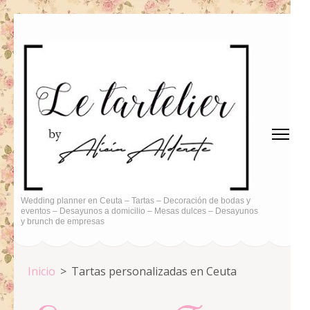
Saltar
al
contenido
(presiona
la
tecla
Intro)
Wedding planner en Ceuta – Tartas – Decoración de bodas y
eventos – Desayunos a domicilio – Mesas dulces – Desayunos
y brunch de empresas
Inicio
>
Tartas personalizadas en Ceuta