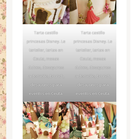
Tarta castillo
Tarta castillo
princesas Disney. Le
princesas Disney. Le
tartelier, tartas en
tartelier, tartas en
Ceuta, mesas
Ceuta, mesas
dulces, desayunos
dulces, desayunos
a domicilio, brunch,
a domicilio, brunch,
desayunos para
desayunos para
eventos en Ceuta.
eventos en Ceuta.