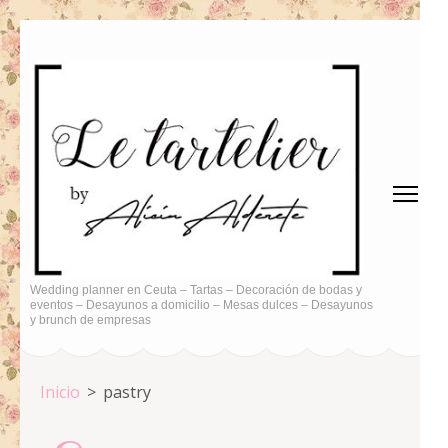
Saltar
al
contenido
(presiona
la
tecla
Intro)
Wedding planner en Ceuta – Tartas – Decoración de bodas y
eventos – Desayunos a domicilio – Mesas dulces – Desayunos
y brunch de empresas
Inicio
>
pastry