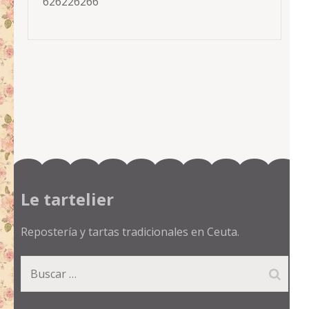
626226266
Le tartelier
Repostería y tartas tradicionales en Ceuta.
Buscar: