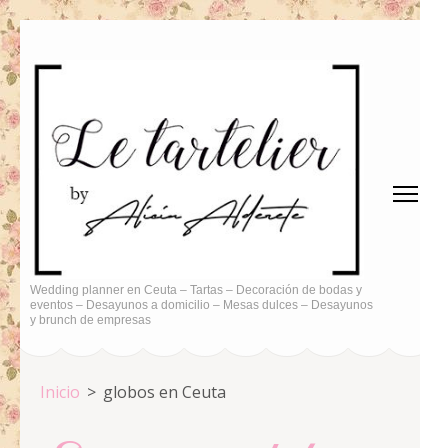
Saltar
al
contenido
(presiona
la
tecla
Intro)
Wedding planner en Ceuta – Tartas – Decoración de bodas y
eventos – Desayunos a domicilio – Mesas dulces – Desayunos
y brunch de empresas
Inicio
>
globos en Ceuta