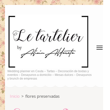
Saltar
al
contenido
(presiona
la
tecla
Intro)
Wedding planner en Ceuta – Tartas – Decoración de bodas y
eventos – Desayunos a domicilio – Mesas dulces – Desayunos
y brunch de empresas
Inicio
>
flores preservadas