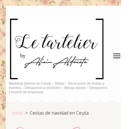
Saltar
al
contenido
(presiona
la
tecla
Intro)
Wedding planner en Ceuta – Tartas – Decoración de bodas y
eventos – Desayunos a domicilio – Mesas dulces – Desayunos
y brunch de empresas
Inicio
>
Cestas de navidad en Ceuta