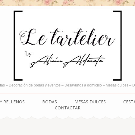
tas – Decoración de bodas y eventos – Desayunos a domicilio – Mesas dulces –
Y RELLENOS
BODAS
MESAS DULCES
CEST
CONTACTAR